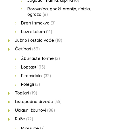
Jagoda, malina, kupina
(6)
Borovnica, godži, aronija, ribizla,
ogrozd
(8)
Dren i smokva
(3)
Lozni kalem
(11)
Južno i ostalo voće
(18)
Četinari
(59)
Žbunaste forme
(3)
Loptasti
(15)
Piramidalni
(32)
Polegli
(3)
Topijari
(19)
Listopadno drveće
(55)
Ukrasni žbunovi
(88)
Ruže
(72)
Mini ruže
(7)