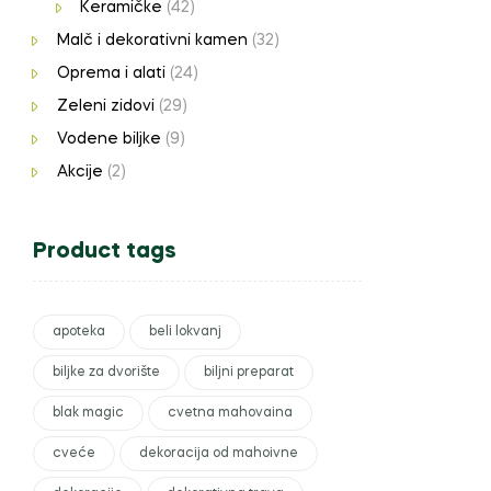
Keramičke
(42)
Malč i dekorativni kamen
(32)
Oprema i alati
(24)
Zeleni zidovi
(29)
Vodene biljke
(9)
Akcije
(2)
Product tags
apoteka
beli lokvanj
biljke za dvorište
biljni preparat
blak magic
cvetna mahovaina
cveće
dekoracija od mahoivne