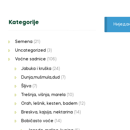
Kategorije
Ниједа
Semena
(21)
Uncategorized
(3)
Voćne sadnice
(106)
Jabuka i kruška
(24)
Dunja,mušmula,dud
(7)
Šljiva
(7)
Trešnja, višnja, marela
(10)
Orah, lešnik, kesten, badem
(12)
Breskva, kajsija, nektarina
(14)
Bobičasto voće
(14)