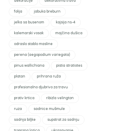
dekoracije
dekorativna trava
folija
jabuka breburn
jelka sa busenom
kajsija ns-4
kalemarski vosak
majčina dušica
odraslo stablo masline
perena (aegopodium variegata)
pinus wallichiana
pistia stratiotes
platan
prihrana ruža
profesionalno djubrivo za travu
protiv krtica
ribizla velington
ruza
sadnice mušmule
sadnja biljke
supstrat za sadnju
troprsna lozica
ukrasavanje