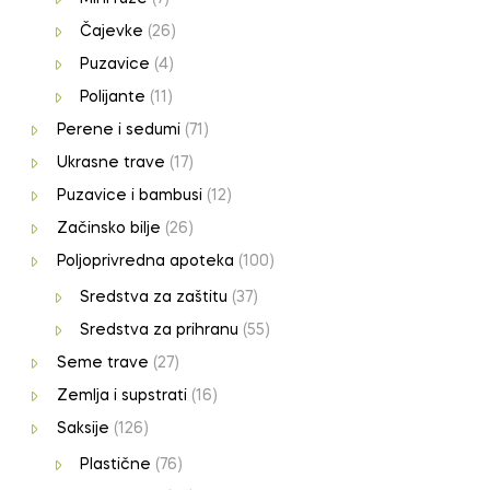
Čajevke
(26)
Puzavice
(4)
Polijante
(11)
Perene i sedumi
(71)
Ukrasne trave
(17)
Puzavice i bambusi
(12)
Začinsko bilje
(26)
Poljoprivredna apoteka
(100)
Sredstva za zaštitu
(37)
Sredstva za prihranu
(55)
Seme trave
(27)
Zemlja i supstrati
(16)
Saksije
(126)
Plastične
(76)