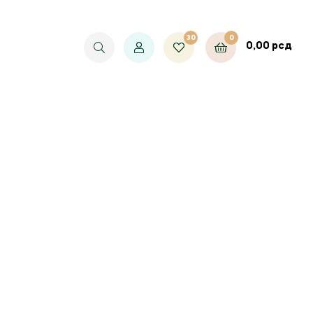
30
0
0,00
рсд