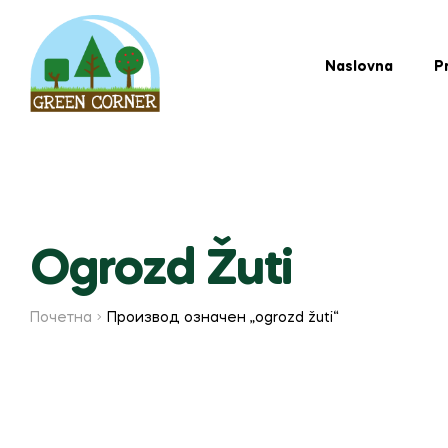
Naslovna
P
Ogrozd Žuti
Почетна
Производ oзначен „ogrozd žuti“