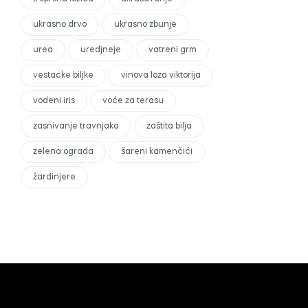
ukrasno drvo
ukrasno zbunje
urea
uredjneje
vatreni grm
vestacke biljke
vinova loza viktorija
vodeni iris
voće za terasu
zasnivanje travnjaka
zaštita bilja
zelena ograda
šareni kamenčići
žardinjere