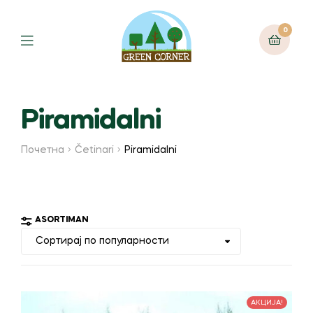
0
Menu
Piramidalni
Почетна
Četinari
Piramidalni
ASORTIMAN
АКЦИЈА!