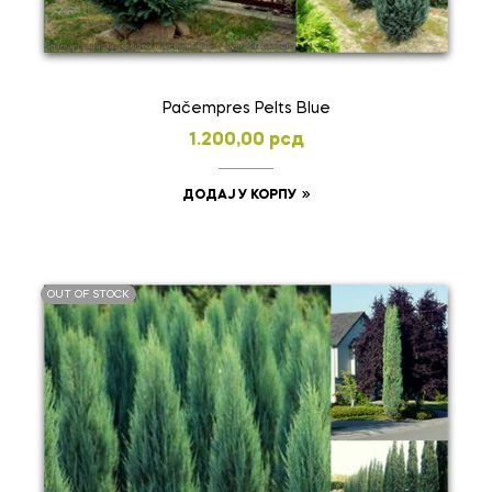
Pačempres Pelts Blue
1.200,00
рсд
ДОДАЈ У КОРПУ
OUT OF STOCK