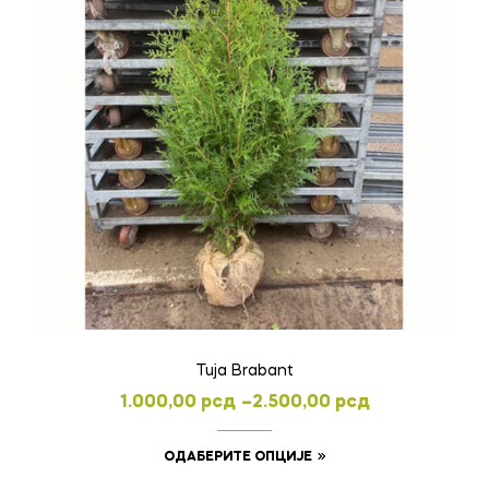
Tuja Brabant
Распон
1.000,00
рсд
–
2.500,00
рсд
цена:
Овај
ОДАБЕРИТЕ ОПЦИЈЕ
од
производ