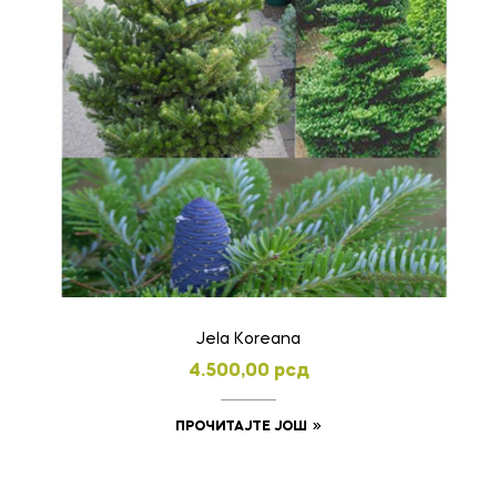
изабране
на
страници
производа.
Jela Koreana
4.500,00
рсд
ПРОЧИТАЈТЕ ЈОШ