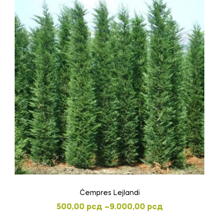
Čempres Lejlandi
Распон
500,00
рсд
–
9.000,00
рсд