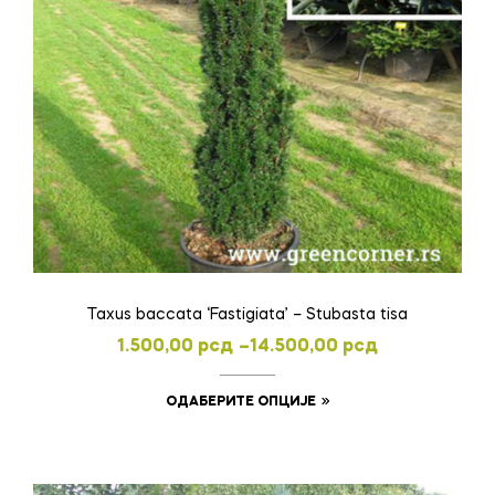
на
страници
производа.
Taxus baccata ‘Fastigiata’ – Stubasta tisa
Распон
1.500,00
рсд
–
14.500,00
рсд
цена:
Овај
ОДАБЕРИТЕ ОПЦИЈЕ
од
производ
1.500,00 рсд
има
до
више