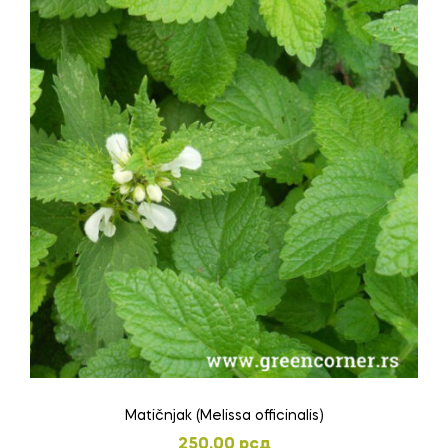
Matičnjak (Melissa officinalis)
250,00
рсд