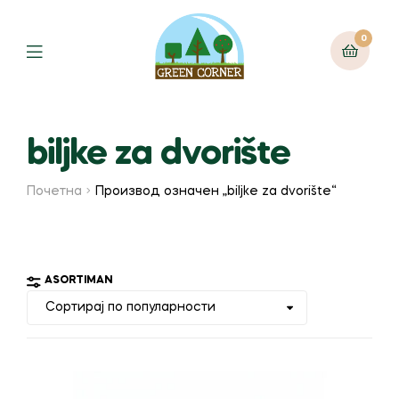
0
Menu
biljke za dvorište
Почетна
Производ oзначен „biljke za dvorište“
ASORTIMAN