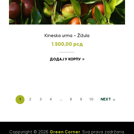
Kineska urma – Žižula
1.500,00
рсд
ДОДАЈ У КОРПУ
1
2
3
4
…
8
9
10
NEXT
Coppyright © 2026
Green Corner
. Sva prava zadržana.