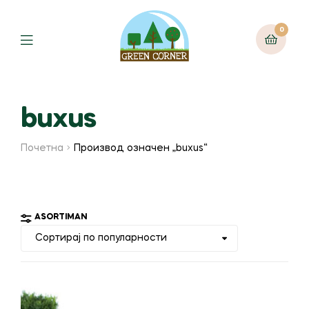
0
Menu
buxus
Почетна
Производ oзначен „buxus“
ASORTIMAN