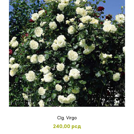
Clg. Virgo
240,00
рсд