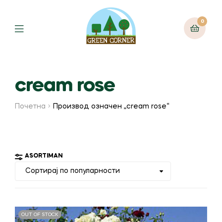
0
Menu
cream rose
Почетна
Производ oзначен „cream rose“
ASORTIMAN
OUT OF STOCK