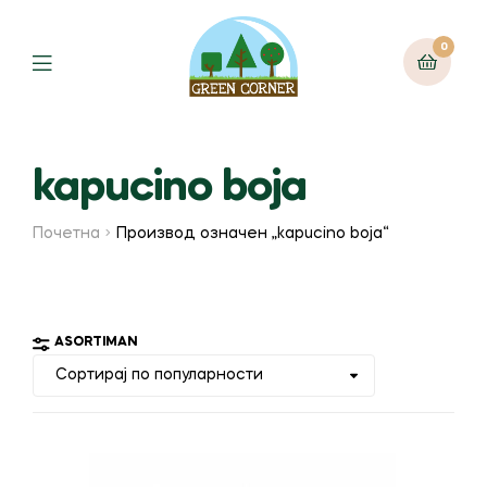
0
Menu
kapucino boja
Почетна
Производ oзначен „kapucino boja“
ASORTIMAN