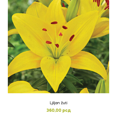
Ljiljan žuti
360,00
рсд