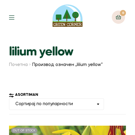
0
Menu
lilium yellow
Почетна
Производ oзначен „lilium yellow“
ASORTIMAN
OUT OF STOCK