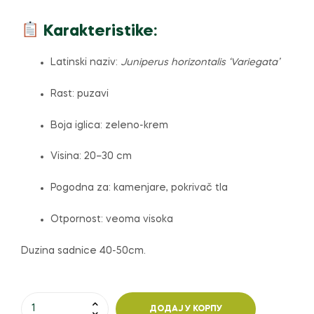
Karakteristike:
Latinski naziv:
Juniperus horizontalis ‘Variegata’
Rast: puzavi
Boja iglica: zeleno-krem
Visina: 20–30 cm
Pogodna za: kamenjare, pokrivač tla
Otpornost: veoma visoka
Duzina sadnice 40-50cm.
Juniperus
ДОДАЈ У КОРПУ