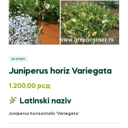
IN STOCK
Juniperus horiz Variegata
1.200,00
рсд
Latinski naziv
Juniperus horizontalis ‘Variegata’