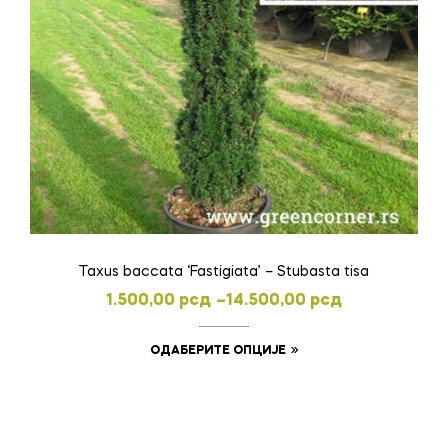
Taxus baccata ‘Fastigiata’ – Stubasta tisa
Распон
1.500,00
рсд
–
14.500,00
рсд
цена:
Овај
ОДАБЕРИТЕ ОПЦИЈЕ
од
производ
1.500,00 рсд
има
до
више
14.500,00 рсд