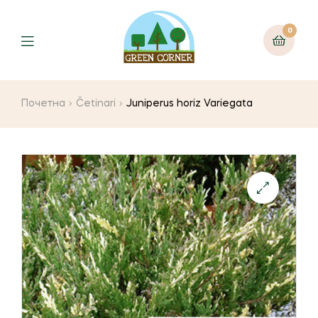
0
Menu
Почетна
Četinari
Juniperus horiz Variegata