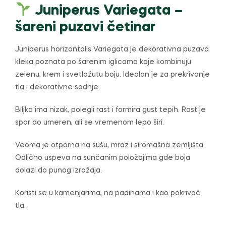
Juniperus Variegata –
šareni puzavi četinar
Juniperus horizontalis Variegata je dekorativna puzava
kleka poznata po šarenim iglicama koje kombinuju
zelenu, krem i svetložutu boju. Idealan je za prekrivanje
tla i dekorativne sadnje.
Biljka ima nizak, polegli rast i formira gust tepih. Rast je
spor do umeren, ali se vremenom lepo širi.
Veoma je otporna na sušu, mraz i siromašna zemljišta.
Odlično uspeva na sunčanim položajima gde boja
dolazi do punog izražaja.
Koristi se u kamenjarima, na padinama i kao pokrivač
tla.