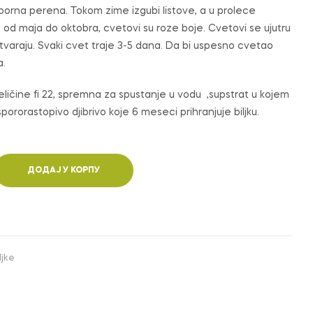
porna perena. Tokom zime izgubi listove, a u prolece
 od maja do oktobra, cvetovi su roze boje. Cvetovi se ujutru
tvaraju. Svaki cvet traje 3-5 dana. Da bi uspesno cvetao
a.
veličine fi 22, spremna za spustanje u vodu ,supstrat u kojem
pororastopivo djibrivo koje 6 meseci prihranjuje biljku.
ДОДАЈ У КОРПУ
ljke