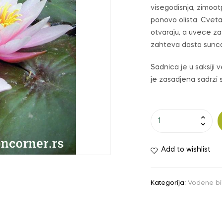
visegodisnja, zimoot
ponovo olista. Cveta
otvaraju, a uvece za
zahteva dosta sunc
Sadnica je u saksiji 
je zasadjena sadrzi s
Lokvanj
ROSE
AREY
Add to wishlist
количина
Kategorija:
Vodene bi