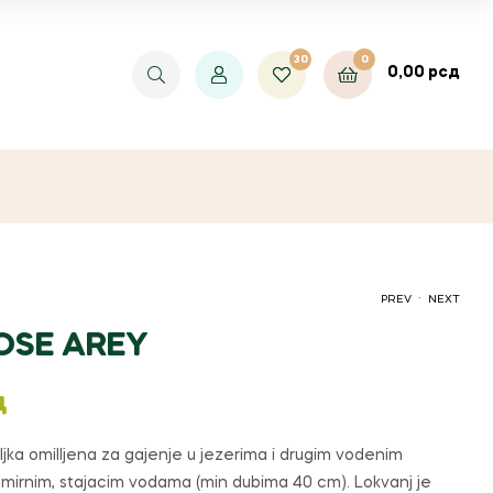
30
0
0,00
рсд
.
PREV
NEXT
ROSE AREY
2.500,00
РСД
400,00
РСД
д
ljka omilljena za gajenje u jezerima i drugim vodenim
 mirnim, stajacim vodama (min dubima 40 cm). Lokvanj je