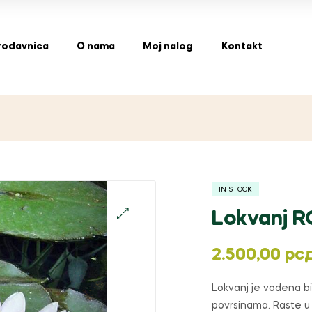
rodavnica
O nama
Moj nalog
Kontakt
IN STOCK
Lokvanj 
2.500,00
рс
Lokvanj je vodena bi
povrsinama. Raste u