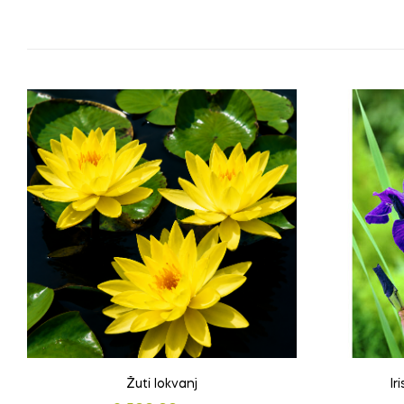
Žuti lokvanj
Ir