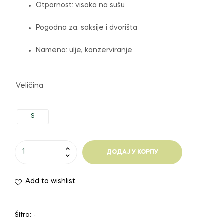
Otpornost: visoka na sušu
Pogodna za: saksije i dvorišta
Namena: ulje, konzerviranje
Veličina
S
Maslina
ДОДАЈ У КОРПУ
na
štapu
Add to wishlist
количина
Šifra:
-