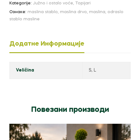
Kategorije:
Južno i ostalo voće
,
Topijari
Ознаке:
maslina stablo
,
maslina drvo
,
maslina
,
odraslo
stablo masline
Додатне Информације
Veličina
S, L
Повезани производи