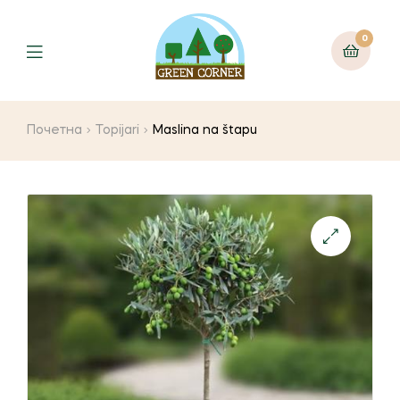
0
Menu
Почетна
Topijari
Maslina na štapu