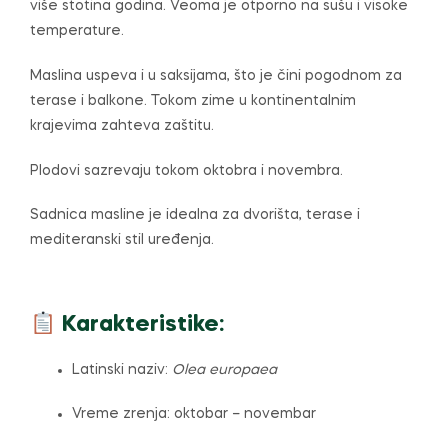
više stotina godina. Veoma je otporno na sušu i visoke
temperature.
Maslina uspeva i u saksijama, što je čini pogodnom za
terase i balkone. Tokom zime u kontinentalnim
krajevima zahteva zaštitu.
Plodovi sazrevaju tokom oktobra i novembra.
Sadnica masline je idealna za dvorišta, terase i
mediteranski stil uređenja.
Karakteristike:
Latinski naziv:
Olea europaea
Vreme zrenja: oktobar – novembar