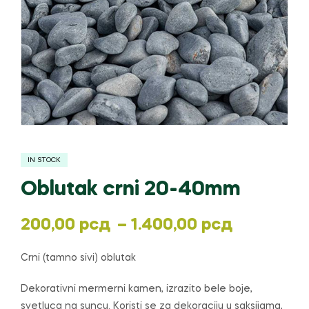
IN STOCK
Oblutak crni 20-40mm
Распон
200,00
рсд
–
1.400,00
рсд
цена:
Crni (tamno sivi) oblutak
од
Dekorativni mermerni kamen, izrazito bele boje,
svetluca na suncu. Koristi se za dekoraciju u saksijama,