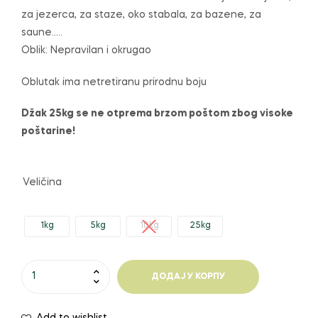
200,00 рсд
za jezerca, za staze, oko stabala, za bazene, za
до
saune…..
Oblik: Nepravilan i okrugao
1.400,00 рсд
Oblutak ima netretiranu prirodnu boju
Džak 25kg se ne otprema brzom poštom zbog visoke
poštarine!
Veličina
1kg
5kg
10kg
25kg
Oblutak
ДОДАЈ У КОРПУ
crni
20-
Add to wishlist