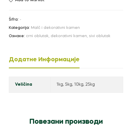
40mm
количина
Šifra:
-
Kategorija:
Malč i dekorativni kamen
Ознаке:
crni oblutak
,
dekorativni kamen
,
sivi oblutak
Додатне Информације
Veličina
1kg, 5kg, 10kg, 25kg
Повезани производи