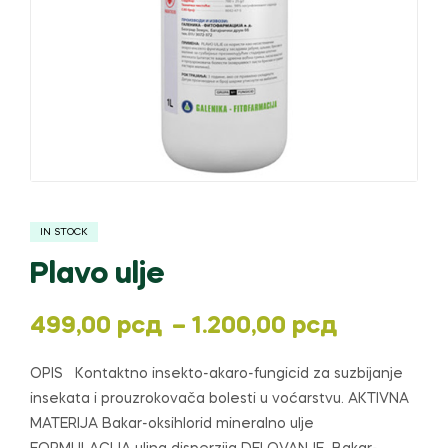
IN STOCK
Plavo ulje
Распон
499,00
рсд
–
1.200,00
рсд
цена:
OPIS Kontaktno insekto-akaro-fungicid za suzbijanje
insekata i prouzrokovača bolesti u voćarstvu. AKTIVNA
од
MATERIJA Bakar-oksihlorid mineralno ulje