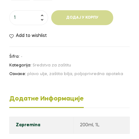
Plavo
ДОДАЈ У КОРПУ
ulje
количина
Add to wishlist
Šifra:
-
Kategorija:
Sredstva za zaštitu
Ознаке:
plavo ulje
,
zaštita bilja
,
poljoprivredna apoteka
Додатне Информације
Zapremina
200ml, 1L