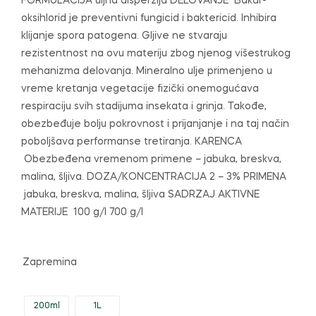
FORMULACIJA uljna disperzija DELOVANJE Bakar-
499,00 рсд
oksihlorid je preventivni fungicid i baktericid. Inhibira
до
klijanje spora patogena. Gljive ne stvaraju
rezistentnost na ovu materiju zbog njenog višestrukog
1.200,00 рсд
mehanizma delovanja. Mineralno ulje primenjeno u
vreme kretanja vegetacije fizički onemogućava
respiraciju svih stadijuma insekata i grinja. Takođe,
obezbeđuje bolju pokrovnost i prijanjanje i na taj način
poboljšava performanse tretiranja. KARENCA
Obezbeđena vremenom primene – jabuka, breskva,
malina, šljiva. DOZA/KONCENTRACIJA 2 – 3% PRIMENA
jabuka, breskva, malina, šljiva SADRZAJ AKTIVNE
MATERIJE 100 g/l 700 g/l
Zapremina
200ml
1L