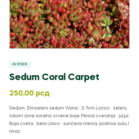
IN STOCK
Sedum Coral Carpet
250,00
рсд
Sedum: Zimzeleni sedum Visina : 3-7cm Listovi : zeleni,
tokom zime koralno crvene boje Period cvetanja : jul,jul
Boja cveta : bela Uslovi : sunčana mesta, podnosi sušu I
mraz