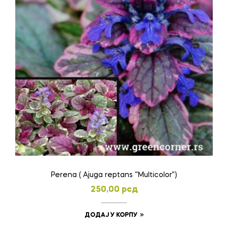
Perena ( Ajuga reptans “Multicolor”)
250,00
рсд
ДОДАЈ У КОРПУ