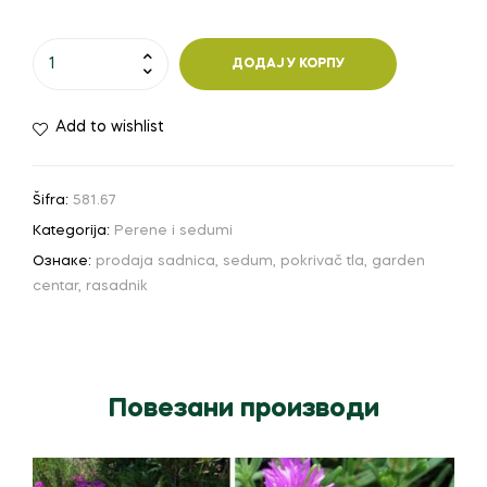
Sedum
ДОДАЈ У КОРПУ
Coral
Carpet
Add to wishlist
количина
Šifra:
581.67
Kategorija:
Perene i sedumi
Ознаке:
prodaja sadnica
,
sedum
,
pokrivač tla
,
garden
centar
,
rasadnik
Повезани производи