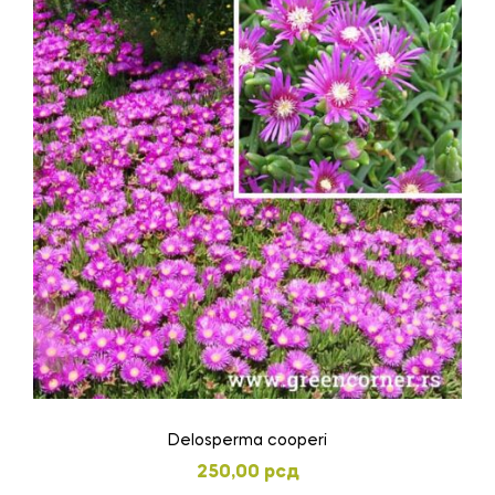
Delosperma cooperi
250,00
рсд