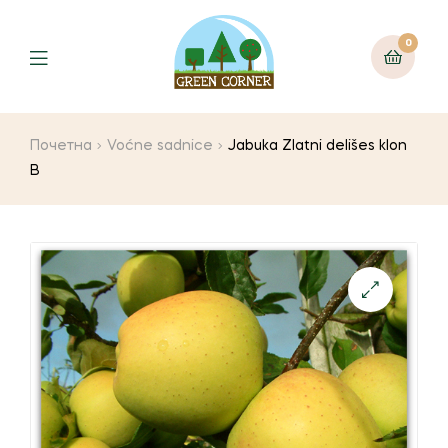
0
Menu
Почетна
Voćne sadnice
Jabuka Zlatni delišes klon
B