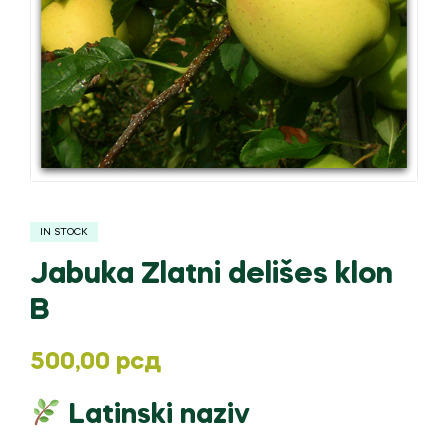
IN STOCK
Jabuka Zlatni delišes klon
B
500,00
рсд
Latinski naziv