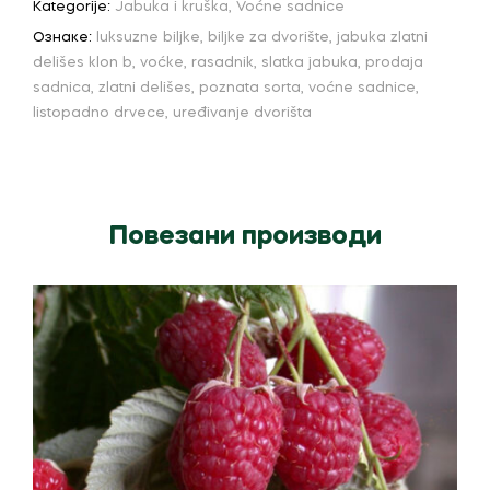
Kategorije:
Jabuka i kruška
,
Voćne sadnice
Ознаке:
luksuzne biljke
,
biljke za dvorište
,
jabuka zlatni
delišes klon b
,
voćke
,
rasadnik
,
slatka jabuka
,
prodaja
sadnica
,
zlatni delišes
,
poznata sorta
,
voćne sadnice
,
listopadno drvece
,
uređivanje dvorišta
Повезани производи