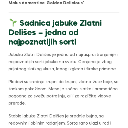
Malus domestica ‘Golden Delicious’
Sadnica jabuke Zlatni
Delišes – jedna od
najpoznatijih sorti
Jabuka Zlatni Delišes je jedna od najrasprostranjenijih i
najpoznatijih sorti jabuka na svetu. Cenjena je zbog
prijatnog slatkog ukusa, lepog izgleda i široke primene.
Plodovi su srednje krupni do krupni, zlatno-žute boje, sa
tankom pokožicom. Meso je sočno, slatko i aromatično,
pogodno za svežu potrošnju, ali i za različite vidove
prerade.
Stablo jabuke Zlatni Delišes je srednje bujno, sa
redovnim i obilnim rađanjem. Sorta rano ulazi u rod i