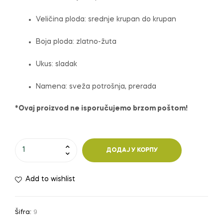
Veličina ploda: srednje krupan do krupan
Boja ploda: zlatno-žuta
Ukus: sladak
Namena: sveža potrošnja, prerada
*Ovaj proizvod ne isporučujemo brzom poštom!
Jabuka
ДОДАЈ У КОРПУ
Zlatni
delišes
Add to wishlist
klon
B
количина
Šifra:
9