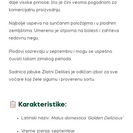
daje visoke prinose, što je čini veoma pogodnom za
komercijalnu proizvodnju.
Najbolje uspeva na sunčanim položajima i u plodnim
zemljištima. Umereno je otporna na bolesti i zahteva
redovnu negu.
Plodovi sazrevaju u septembru i mogu se uspešno
čuvati tokom zimskog perioda.
Sadnica jabuke Zlatni Delišes je odličan izbor za sve
voćare koji žele sigurnu i proverenu sortu.
Karakteristike:
Latinski naziv:
Malus domestica ‘Golden Delicious’
Vreme zrenja: septembar