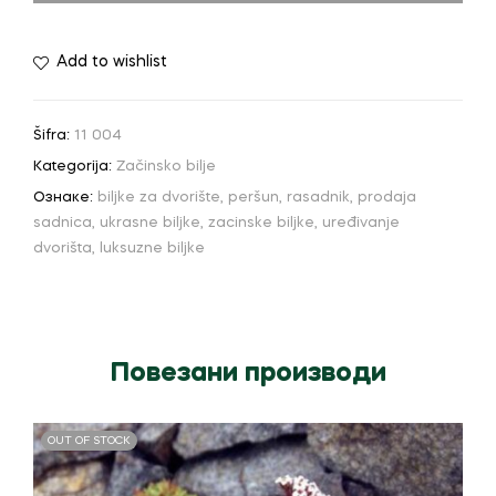
Add to wishlist
Šifra:
11 004
Kategorija:
Začinsko bilje
Ознаке:
biljke za dvorište
,
peršun
,
rasadnik
,
prodaja
sadnica
,
ukrasne biljke
,
zacinske biljke
,
uređivanje
dvorišta
,
luksuzne biljke
Повезани производи
OUT OF STOCK