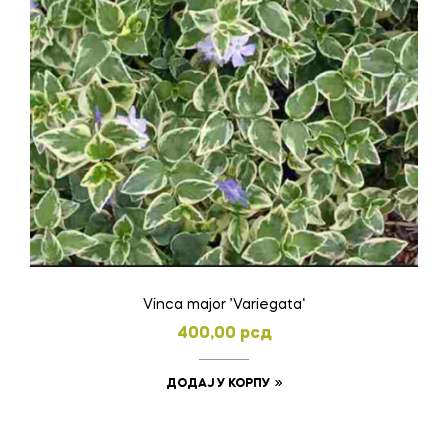
Vinca major ’Variegata‘
400,00
рсд
ДОДАЈ У КОРПУ