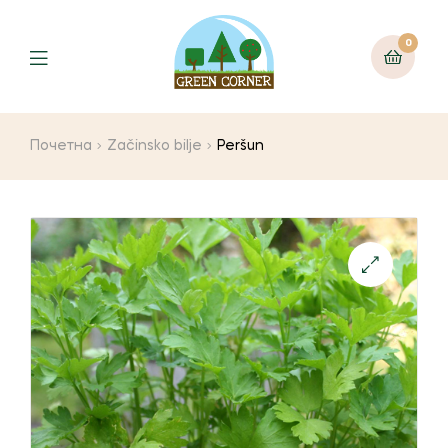
0
Menu
Почетна
Začinsko bilje
Peršun