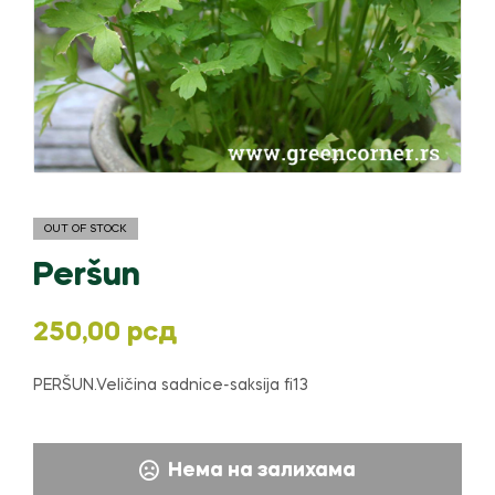
OUT OF STOCK
Peršun
250,00
рсд
PERŠUN.Veličina sadnice-saksija fi13
Нема на залихама